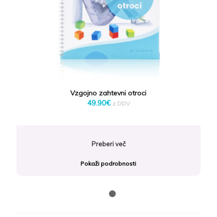
Vzgojno zahtevni otroci
49.90
€
z DDV
Preberi več
Pokaži podrobnosti
1
2