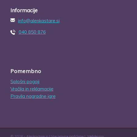
Informacije
info@alenkastare.si
040 850 876
Pomembno
Splošni pogoji
Vračila in reklamacije
Pravila nagradne igre
© 2026 - Alenkastare.si | Vse pravice pridržane |
Webdesign: