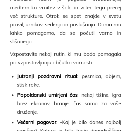
medtem ko vrnitev v šolo in vrtec terja precej
več strukture. Otrok se spet znajde v svetu
pravil, urnikov, sedenja in poslušanja. Doma mu
lahko pomagamo, da se počuti varno in
slišanega.
Vzpostavite nekaj rutin, ki mu bodo pomagala
pri vzpostavljanju
občut
ka varnosti:
Jutranji pozdravni ritual
: pesmica, objem,
stisk roke.
Popoldanski umirjeni čas
: nekaj tišine, igra
brez ekranov, branje,
čas samo za va
še
druženje.
Večerni pogovor
: »Kaj je bilo danes najbolj
smešno? Katera je bila tvoja
dogodivščina