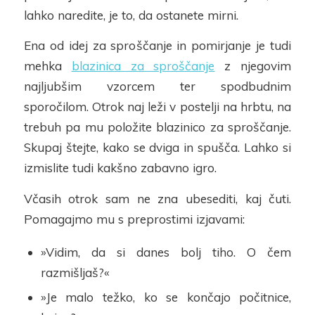
lahko naredi
te, je to, da ostanete mirni.
Ena od idej za spro
ščanje in pomir
janje je tudi
mehka
blazinica za sproščanje
z njegovim
najljubšim vzorcem
ter spodbudnim
sporoči
lom. Otrok naj leži v postelji
na hrbtu, na
trebuh pa mu položite blazinico za sproščanje.
Skupaj štejte, kako se dviga in spušča.
Lahko si
izmislite tudi kakšno zabavno igro.
V
časih otrok sam ne zna ubesediti, kaj čuti.
Pomagajmo mu s preprostimi izjavami:
»Vidim, da si danes bolj tiho.
O čem
razmišljaš
?«
»Je malo težko, ko se končajo počitnice,