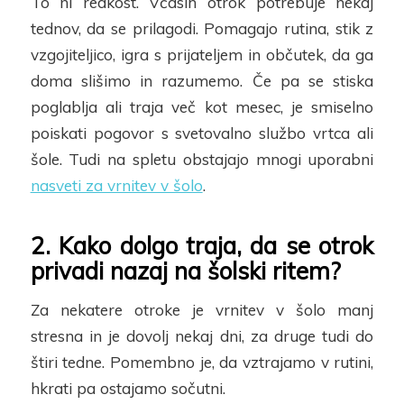
To ni redkost. Včasih otrok potrebuje nekaj
tednov, da se prilagodi. Pomaga
jo
rutina, stik z
vzgojiteljico, igra s prijateljem in občutek, da ga
doma slišimo in razumemo. Če pa se stiska
poglablja ali traja več kot mesec, je smiselno
poiskati pogovor s svetovalno službo vrtca ali
šole. Tudi na spletu obstajajo mnogi uporabni
nasveti za vrnitev v šolo
.
2. Kako dolgo traja, da se otrok
privadi nazaj na šolski ritem?
Za nekatere otroke je vrnitev v šolo manj
stresna in je dovolj nekaj dni, za druge tudi do
štiri tedne. Pomembno je, da vztrajamo v rutini,
hkrati pa ostajamo sočutni.