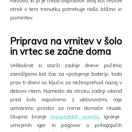
»težavo, ki jo je treba odpraviti«. Bolj kot rešitve
otrok v tem trenutku potrebuje našo bližino in
pomiritev
.
Priprava na vrnitev v šolo
in vrtec se začne doma
Velikokrat si starši zadnje dneve počitnic
zamišljamo kot čas za »polnjenje baterij«, toda
prav ti dnevi so ključni za nežen
prehod nazaj v
delovni ritem. Namesto da otroku zadnji vikend
pred šolo napolnimo z aktivnostmi, raje
ustvarimo prostor za mirne
domače rituale.
Skupno branje
logopedskih pravljic
, igranje
umirjenih iger in pogovor o prihajajočih