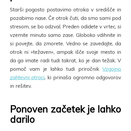
Starši pogosto postavimo otroka v središče in
pozabimo nase. Če otrok čuti, da smo sami pod
stresom, se bo
odzval. Preden odidete v vrtec, si
vzemite minuto samo zase. Globoko vdihnite in
si povejte, da zmorete. Vedno se zavedajte, da
otrok ni »težaven«, ampak
išče svoje mesto in
da
ga imate radi tudi takrat, ko je dan težak.
V
pomoč vam je lahko tudi priročnik
Vzgojno
zahtevni otroci
, ki prinaša ogromno odgovorov
in rešitev.
Ponoven začetek je lahko
darilo