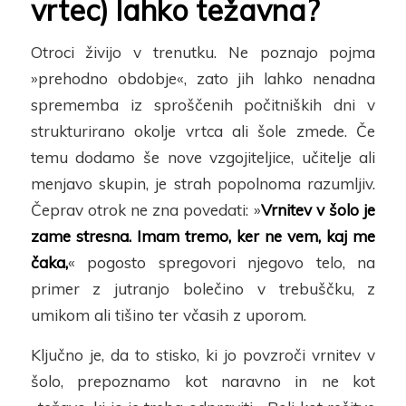
vrtec) lahko težavna?
Otroci živijo v trenutku. Ne poznajo pojma
»prehodno obdobje
«, zato jih lahko nenadna
sprememba iz sproščenih počitniških dni v
strukturirano okolje vrtca ali šole zmede. Če
temu dodamo še
nove vzgojiteljice,
učitelj
e ali
menjavo skupin, je strah popolnoma razumljiv.
Čeprav otrok ne zna povedati: »
Vrnitev v šolo je
zame stresna. Imam tremo, ker ne vem, kaj me
čaka,
«
pogosto spregovori njegovo telo, na
primer
z jutranjo bolečino v trebuščku,
z
umikom ali tišino ter v
časih
z uporom.
Ključno je, da to stisko, ki jo povzroči vrnitev v
šolo, prepoznamo kot naravno in ne kot