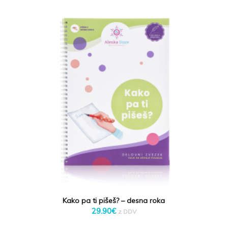
Kako pa ti pišeš? – desna roka
29.90
€
z DDV