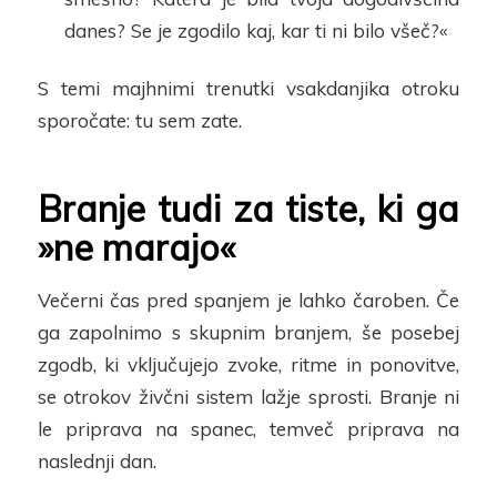
danes
? Se je zgodilo
kaj, kar ti ni bilo všeč?«
S temi majhnimi trenutki vsakdanjika otroku
sporočate: tu sem zate
.
Branje tudi za tiste, ki ga
»ne marajo«
Večerni čas pred spanjem je
lahko
čaroben. Če
ga
za
polnimo s skupnim branjem, še posebej
zgodb, ki vključujejo zvoke, ritme in ponovitve,
se otrokov živčni sistem lažje sprosti. Branje ni
le priprava na spanec, temveč priprava na
naslednji dan.