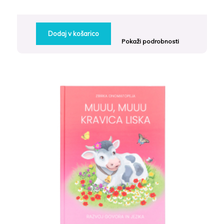
cena
cena
je
je:
bila:
22.32€.
Dodaj v košarico
27.90€.
Pokaži podrobnosti