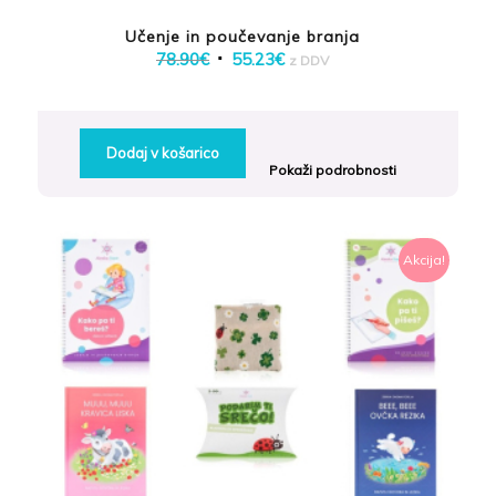
Učenje in poučevanje branja
Izvirna
Trenutna
78.90
€
55.23
€
z DDV
cena
cena
je
je:
bila:
55.23€.
Dodaj v košarico
78.90€.
Pokaži podrobnosti
Akcija!