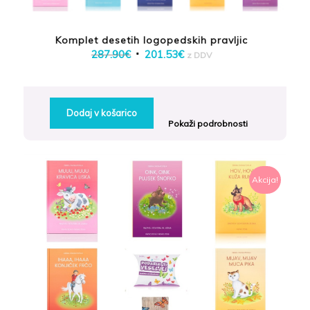
Komplet desetih logopedskih pravljic
Izvirna
Trenutna
287.90
€
201.53
€
z DDV
cena
cena
je
je:
bila:
201.53€.
Dodaj v košarico
287.90€.
Pokaži podrobnosti
Akcija!