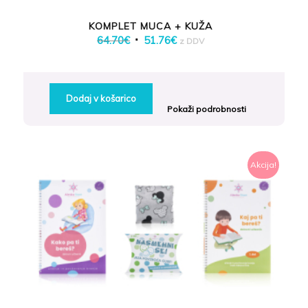
KOMPLET MUCA + KUŽA
Izvirna
Trenutna
64.70
€
51.76
€
z DDV
cena
cena
je
je:
bila:
51.76€.
Dodaj v košarico
64.70€.
Pokaži podrobnosti
Akcija!