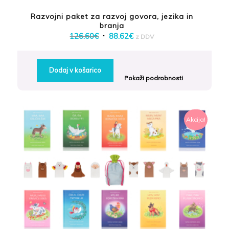
Razvojni paket za razvoj govora, jezika in
branja
Izvirna
Trenutna
126.60
€
88.62
€
z DDV
cena
cena
je
je:
Dodaj v košarico
bila:
88.62€.
Pokaži podrobnosti
126.60€.
Akcija!