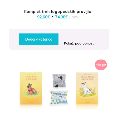
Komplet treh logopedskih pravljic
Izvirna
Trenutna
92.60
€
74.08
€
z DDV
cena
cena
je
je:
bila:
74.08€.
Dodaj v košarico
92.60€.
Pokaži podrobnosti
Akcija!