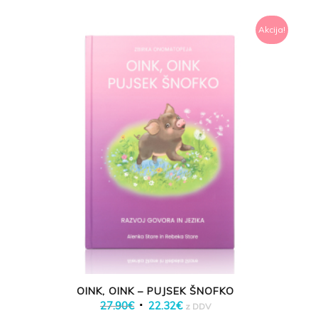
Akcija!
OINK, OINK – PUJSEK ŠNOFKO
Izvirna
Trenutna
27.90
€
22.32
€
z DDV