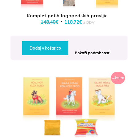
Komplet petih logopedskih pravljic
Izvirna
Trenutna
148.40
€
118.72
€
z DDV
cena
cena
je
je:
bila:
118.72€.
Dodaj v košarico
148.40€.
Pokaži podrobnosti
Akcija!