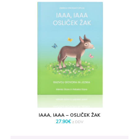
IAAA, IAAA – OSLIČEK ŽAK
27.90
€
z DDV