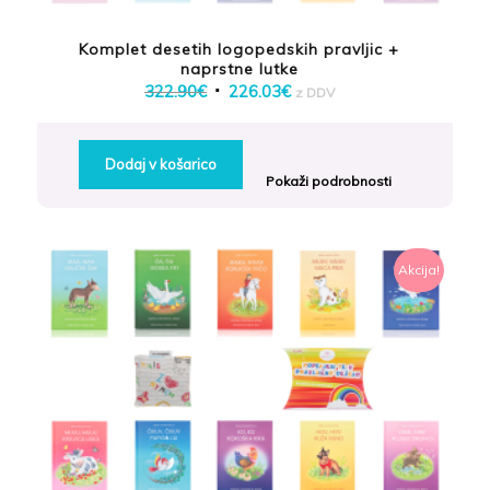
Komplet desetih logopedskih pravljic +
naprstne lutke
Izvirna
Trenutna
322.90
€
226.03
€
z DDV
cena
cena
je
je:
Dodaj v košarico
bila:
226.03€.
Pokaži podrobnosti
322.90€.
Akcija!