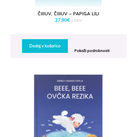
ČIIIUV, ČIIIUV – PAPIGA LILI
27.90
€
z DDV
Dodaj v košarico
Pokaži podrobnosti