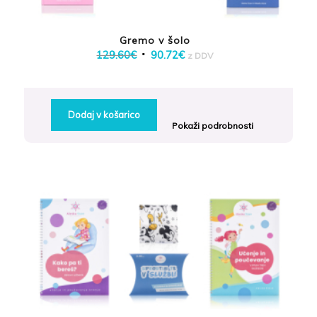
Gremo v šolo
Izvirna
Trenutna
129.60
€
90.72
€
z DDV
cena
cena
je
je:
bila:
90.72€.
Dodaj v košarico
129.60€.
Pokaži podrobnosti