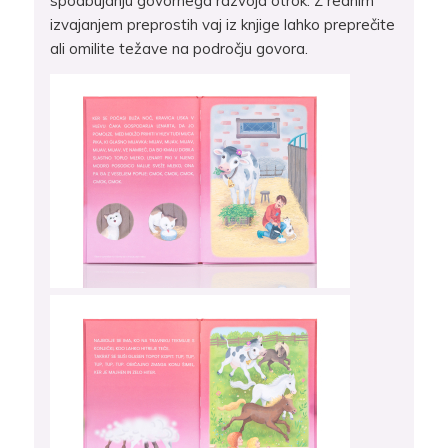
spodbujanju govornega razvoja otrok. Z rednim
izvajanjem preprostih vaj iz knjige lahko preprečite
ali omilite težave na področju govora.