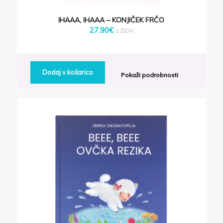
IHAAA, IHAAA – KONJIČEK FRČO
27.90
€
z DDV
Dodaj v košarico
Pokaži podrobnosti