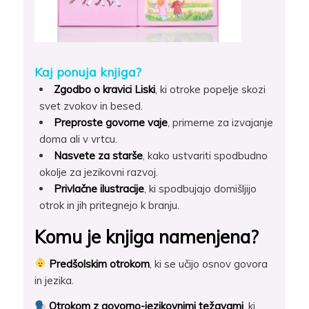
Kaj ponuja knjiga?
Zgodbo o kravici Liski
, ki otroke popelje skozi
svet zvokov in besed.
Preproste govorne vaje
, primerne za izvajanje
doma ali v vrtcu.
Nasvete za starše
, kako ustvariti spodbudno
okolje za jezikovni razvoj.
Privlačne ilustracije
, ki spodbujajo domišljijo
otrok in jih pritegnejo k branju.
Komu je knjiga namenjena?
Predšolskim otrokom
, ki se učijo osnov govora
in jezika.
Otrokom z govorno-jezikovnimi težavami
, ki