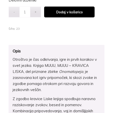
Delovni učbeniki
Dodaj v košarico
Šifra:
23
Opis
Otroštvo je čas odkrivanja, igre in prvih korakov v
svet jezika. Knjiga MUUU, MUUU – KRAVICA
LISKA, del priznane zbirke
Onomatopeja
, je
zasnovana kot igriv pripomoček, ki skozi zvoke in
zgodbe pomaga otrokom pri razvoju govora in
jezikovnih veščin.
Z zgodbo kravice Liske knjiga spodbuja naravno
raziskovanje zvokov, besed in pomenov.
Kombinacija pripovedovanja, vaj in domišljijskih