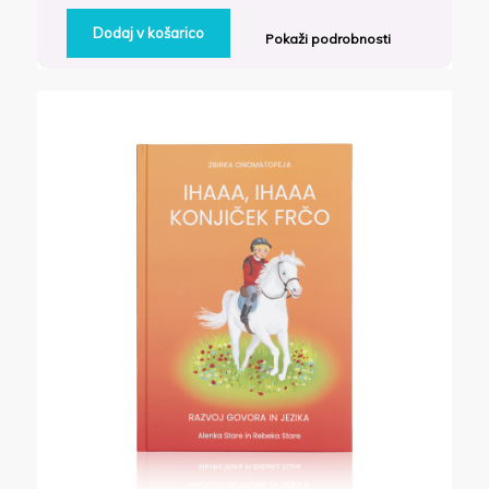
HOV, HOV – KUŽA RUNO
27.90
€
z DDV
Dodaj v košarico
Pokaži podrobnosti