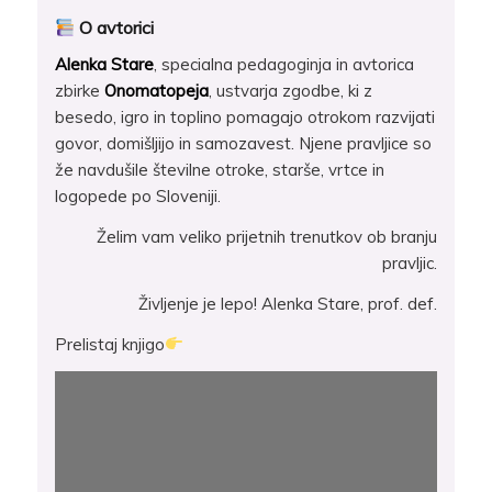
O avtorici
Alenka Stare
, specialna pedagoginja in avtorica
zbirke
Onomatopeja
, ustvarja zgodbe, ki z
besedo, igro in toplino pomagajo otrokom razvijati
govor, domišljijo in samozavest. Njene pravljice so
že navdušile številne otroke, starše, vrtce in
logopede po Sloveniji.
Želim vam veliko prijetnih trenutkov ob branju
pravljic.
Življenje je lepo! Alenka Stare, prof. def.
Prelistaj knjigo