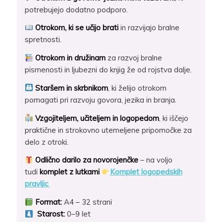
potrebujejo dodatno podporo.
Otrokom, ki se učijo brati
in razvijajo bralne
spretnosti.
Otrokom in družinam
za razvoj bralne
pismenosti in ljubezni do knjig že od rojstva dalje.
Staršem in skrbnikom
, ki želijo otrokom
pomagati pri razvoju govora, jezika in branja.
Vzgojiteljem, učiteljem in logopedom
, ki iščejo
praktične in strokovno utemeljene pripomočke za
delo z otroki.
Odlično darilo za novorojenčke
– na voljo
tudi
komplet z lutkami
Komplet logopedskih
pravljic
Format:
A4 – 32 strani
Starost:
0–9 let