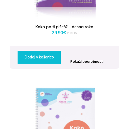
Kako pa ti pišeš? – desna roka
29.90
€
z DDV
Dodaj v košarico
Pokaži podrobnosti