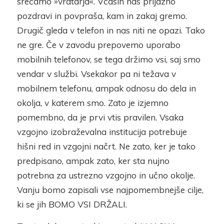
srečamo »vratarja«. Včasih nas prijazno
pozdravi in povpraša, kam in zakaj gremo.
Drugič gleda v telefon in nas niti ne opazi. Tako
ne gre. Če v zavodu prepovemo uporabo
mobilnih telefonov, se tega držimo vsi, saj smo
vendar v službi. Vsekakor pa ni težava v
mobilnem telefonu, ampak odnosu do dela in
okolja, v katerem smo. Zato je izjemno
pomembno, da je prvi vtis pravilen. Vsaka
vzgojno izobraževalna institucija potrebuje
hišni red in vzgojni načrt. Ne zato, ker je tako
predpisano, ampak zato, ker sta nujno
potrebna za ustrezno vzgojno in učno okolje.
Vanju bomo zapisali vse najpomembnejše cilje,
ki se jih BOMO VSI DRŽALI.