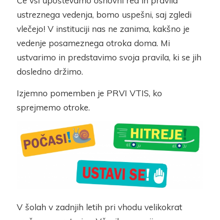
Če vsi upoštevamo osnovni red in pravila
ustreznega vedenja, bomo uspešni, saj zgledi
vlečejo! V instituciji nas ne zanima, kakšno je
vedenje posameznega otroka doma. Mi
ustvarimo in predstavimo svoja pravila, ki se jih
dosledno držimo.
Izjemno pomemben je PRVI VTIS, ko
sprejmemo otroke.
V šolah v zadnjih letih pri vhodu velikokrat