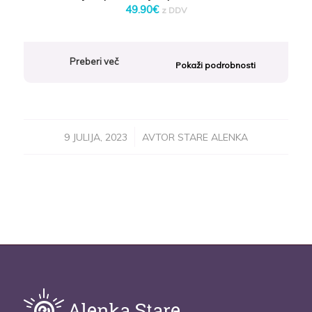
49.90
€
z DDV
Preberi več
Pokaži podrobnosti
/
9 JULIJA, 2023
AVTOR
STARE ALENKA