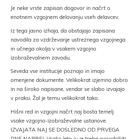
Je neke vrste zapisan dogovor in načrt o
enotnem vzgojnem delovanju vseh delavcev.
Iz tega jasno izhaja, da obstajajo zapisana
navodila za vzdrževanje ustreznega vzgojnega
in učnega okolja v vsakem vzgojno
izobraževalnem zavodu.
Seveda vse institucije poznajo in imajo
omenjene dokumente. Velikokrat izjemno dobro
in na široko napisane, vendar se slabo izvajajo
v praksi. Žal je temu velikokrat tako.
Hišni red in vzgojni načrt naj bosta temelj
vsake vzgojno-izobraževalne ustanove.
IZVAJATA NAJ SE DOSLEDNO OD PRVEGA
DNE NAPREJ. Vsako leto ju je treba posodobiti