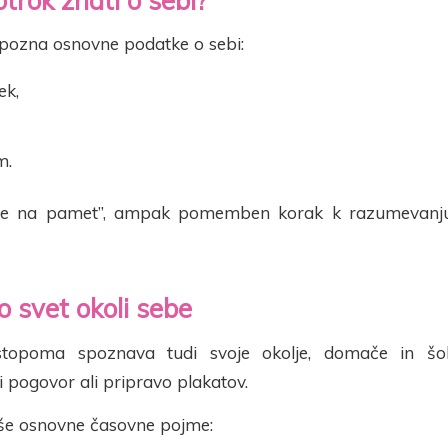
trok znati o sebi?
 pozna osnovne podatke o sebi:
ek,
m.
nje na pamet”, ampak pomemben korak k razumevanju
 svet okoli sebe
stopoma spoznava tudi svoje okolje, domače in šol
 pogovor ali pripravo plakatov.
še osnovne časovne pojme: