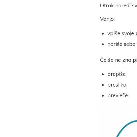
Otrok naredi s
Vanjo:
vpiše svoje 
nariše sebe a
Če še ne zna pi
prepiše,
preslika,
prevleče.