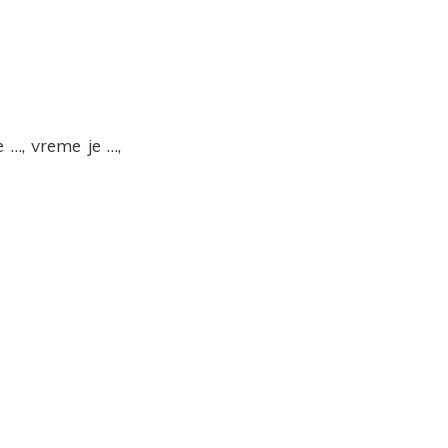
e …, vreme je …,