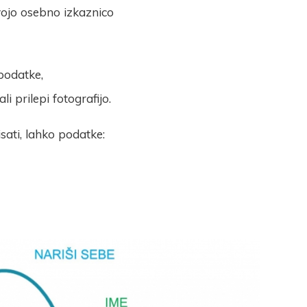
vojo osebno izkaznico
podatke,
li prilepi fotografijo.
sati, lahko podatke: