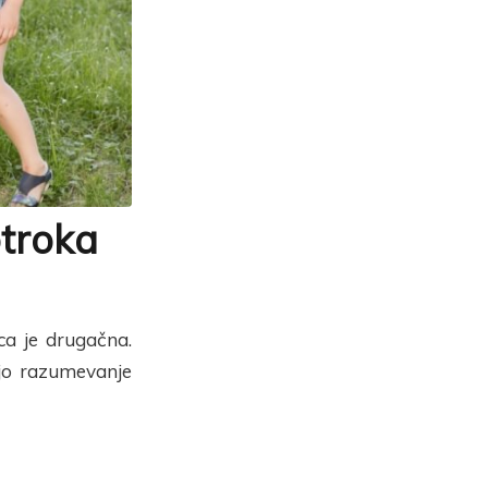
otroka
ica je drugačna.
ajo razumevanje