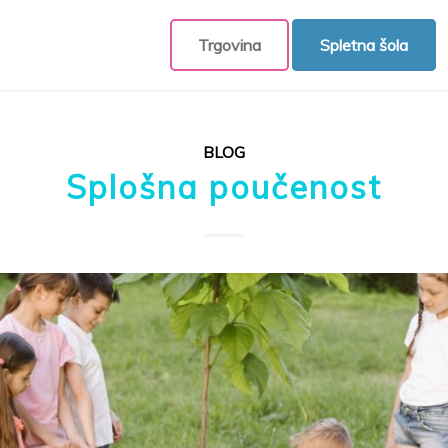
Trgovina
Spletna šola
BLOG
Splošna poučenost