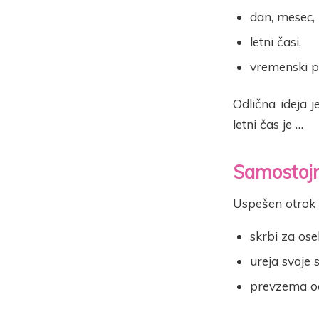
dan, mesec, 
letni časi,
vremenski po
Odlična ideja j
letni čas je …
Samostojn
Uspešen otrok 
skrbi za ose
ureja svoje s
prevzema od