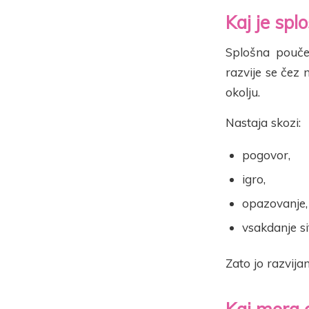
Kaj je sp
Splošna pouče
razvije se čez
okolju.
Nastaja skozi:
pogovor,
igro,
opazovanje,
vsakdanje si
Zato jo razvija