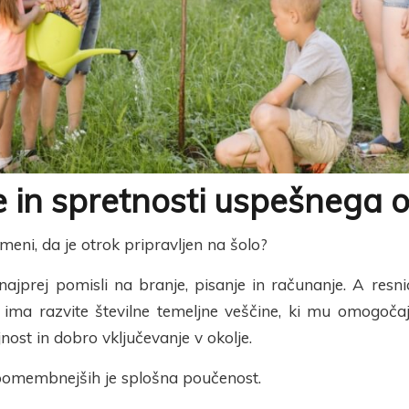
e in spretnosti uspešnega 
omeni, da je otrok pripravljen na šolo?
najprej pomisli na branje, pisanje in računanje. A resn
ima razvite številne temeljne veščine, ki mu omogoč
nost in dobro vključevanje v okolje.
pomembnejših je splošna poučenost.