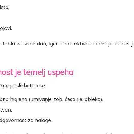
leto,
javi.
e tabla za vsak dan, kjer otrok aktivno sodeluje: danes j
ost je temelj uspeha
zna poskrbeti zase:
bno higieno (umivanje zob, česanje, obleka),
tvari,
govornost za naloge.