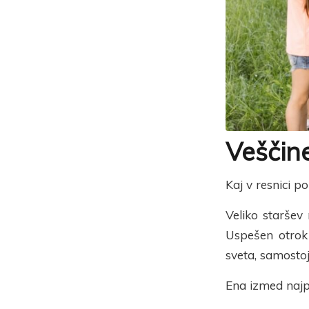
Veščin
Kaj v resnici p
Veliko staršev 
Uspešen otrok 
sveta, samostoj
Ena izmed naj