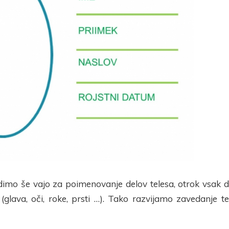
imo še vajo za poimenovanje delov telesa, otrok vsak d
(glava, oči, roke, prsti …). Tako razvijamo zavedanje te