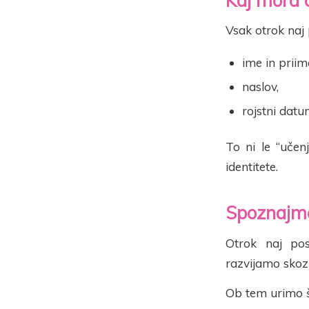
Kaj mora o
Vsak otrok naj
ime in priim
naslov,
rojstni datu
To ni le “uče
identitete.
Spoznajmo
Otrok naj po
razvijamo skozi
Ob tem urimo 