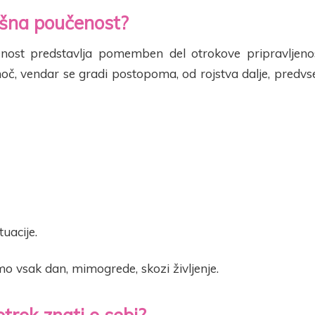
lošna poučenost?
nost predstavlja pomemben del otrokove pripravljenos
 noč, vendar se gradi postopoma, od rojstva dalje, pre
tuacije.
mo vsak dan, mimogrede, skozi življenje.