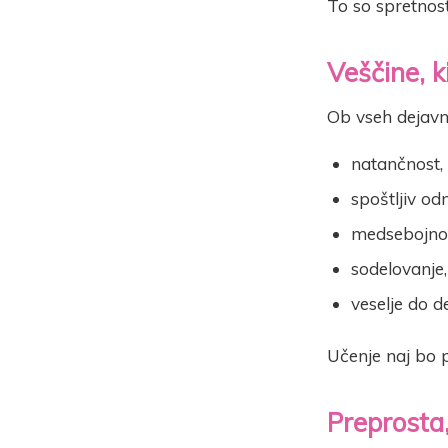
To so spretnost
Veščine, k
Ob vseh dejavno
natančnost,
spoštljiv od
medsebojno
sodelovanje,
veselje do de
Učenje naj bo 
Preprosta,