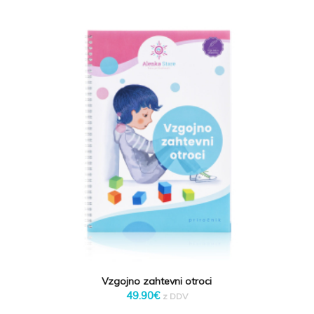
Vzgojno zahtevni otroci
49.90
€
z DDV