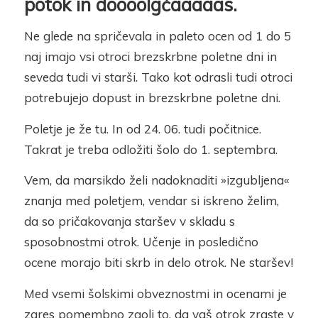
potok in doooolgčaaaaas.
Ne glede na spričevala in paleto ocen od 1 do 5
naj imajo vsi otroci brezskrbne poletne dni in
seveda tudi vi starši. Tako kot odrasli tudi otroci
potrebujejo dopust in brezskrbne poletne dni.
Poletje je že tu. In od 24. 06. tudi počitnice.
Takrat je treba odložiti šolo do 1. septembra.
Vem, da marsikdo želi nadoknaditi »izgubljena«
znanja med poletjem, vendar si iskreno želim,
da so pričakovanja staršev v skladu s
sposobnostmi otrok. Učenje in posledično
ocene morajo biti skrb in delo otrok. Ne staršev!
Med vsemi šolskimi obveznostmi in ocenami je
zares pomembno zgolj to, da vaš otrok zraste v