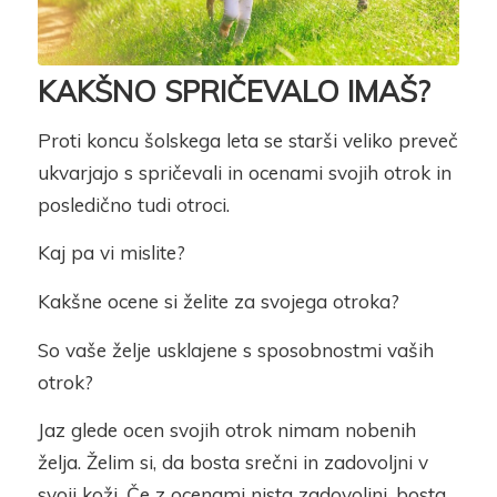
KAKŠNO
SPRIČEVALO IMAŠ?
Proti koncu šolskega leta se starši veliko preveč
ukvarjajo s spričevali in ocenami svojih otrok in
posledično tudi otroci.
Kaj pa vi mislite?
Kakšne ocene si želite za svojega otroka?
So vaše želje usklajene s sposobnostmi vaših
otrok?
Jaz glede ocen svojih otrok nimam nobenih
želja. Želim si, da bosta srečni in zadovoljni v
svoji koži. Če z ocenami nista zadovoljni, bosta