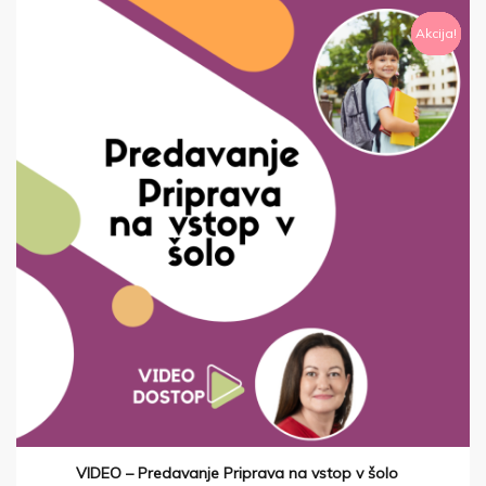
Akcija!
Akcija!
Akcija!
Akcija!
Akcija!
Akcija!
Akcija!
Akcija!
VIDEO – Predavanje Priprava na vstop v šolo