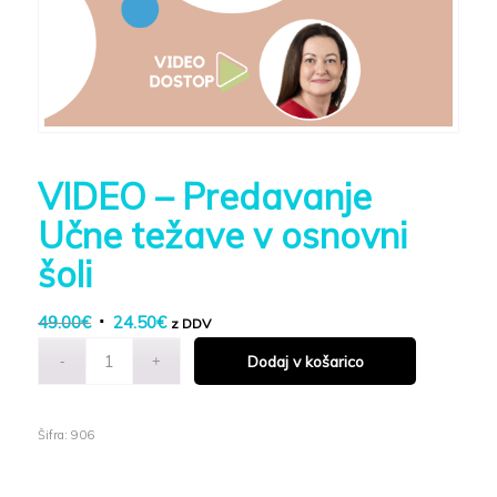
VIDEO – Predavanje
Učne težave v osnovni
šoli
Izvirna
Trenutna
49.00
€
24.50
€
z DDV
cena
cena
Dodaj v košarico
je
je:
bila:
24.50€.
49.00€.
Šifra:
906