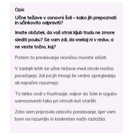
Opis
Učne težave v osnovni šoli – kako jih prepoznati
in učinkovito odpraviti?
Imate občutek, da vaš otrok kljub trudu ne zmore
slediti pouku? Se vam zdi, da »nekaj ni v redu«, a
ne veste točno, kaj?
Potem to predavanje resnično morate slišati.
V zadnjih letih se učne težave med otroki močno
povečujejo, žal pa jih mnogi še vedno spregledajo
ali napačno razumejo.
To lahko vodi v frustracije, odpor do šole in izgubo
samozavesti tako pri otrocih kot starših.
Zato sem pripravila celovito predavanje, kjer vam
bom na razumljiv in konkreten način razložila: