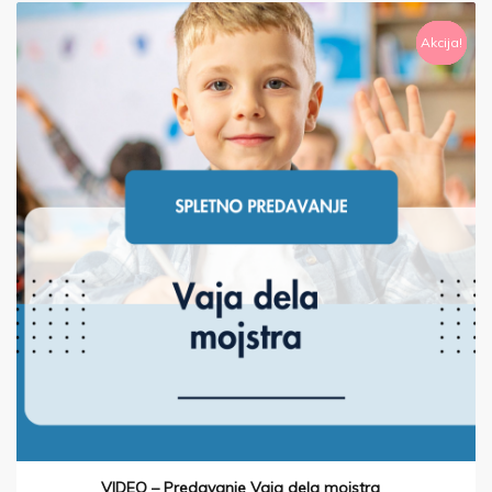
Akcija!
Akcija!
Akcija!
Akcija!
Akcija!
Akcija!
Akcija!
Akcija!
VIDEO – Predavanje Vaja dela mojstra