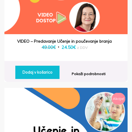
VIDEO – Predavanje Učenje in poučevanje branja
Izvirna
Trenutna
49.00
€
24.50
€
z DDV
cena
cena
je
je:
bila:
24.50€.
Dodaj v košarico
Pokaži podrobnosti
49.00€.
Akcija!
Akcija!
Akcija!
Akcija!
Akcija!
Akcija!
Akcija!
Akcija!