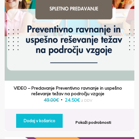
VIDEO – Predavanje Preventivno ravnanje in uspešno
reševanje težav na področju vzgoje
Izvirna
Trenutna
49.00
€
24.50
€
z DDV
cena
cena
je
je:
Dodaj v košarico
bila:
24.50€.
Pokaži podrobnosti
49.00€.