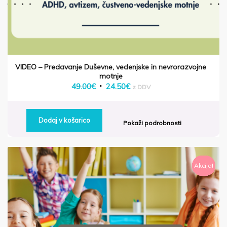
VIDEO – Predavanje Duševne, vedenjske in nevrorazvojne
motnje
Izvirna
Trenutna
49.00
€
24.50
€
z DDV
cena
cena
je
je:
Dodaj v košarico
bila:
24.50€.
Pokaži podrobnosti
49.00€.
Akcija!
Akcija!
Akcija!
Akcija!
Akcija!
Akcija!
Akcija!
Akcija!